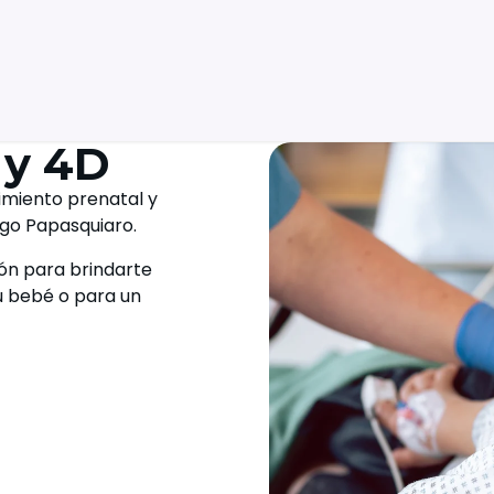
 y 4D
imiento prenatal y
ago Papasquiaro.
ón para brindarte
u bebé o para un