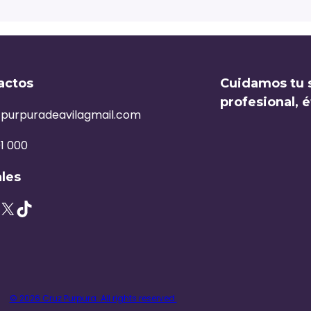
actos
Cuidamos tu 
profesional, 
purpuradeavilagmail.com
1 000
ales
© 2026 Cruz Purpura. All rights reserved.