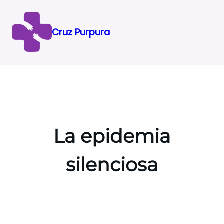
Cruz Purpura
Saltar
al
contenido
La epidemia
silenciosa